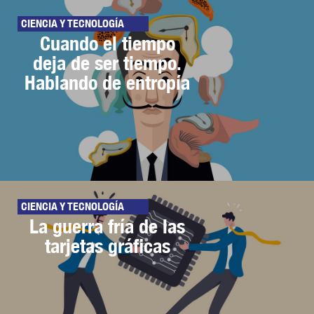
CIENCIA Y TECNOLOGÍA
Cuando el tiempo
deja de ser tiempo.
Hablando de entropía
CIENCIA Y TECNOLOGÍA
La guerra fría de las
tarjetas gráficas