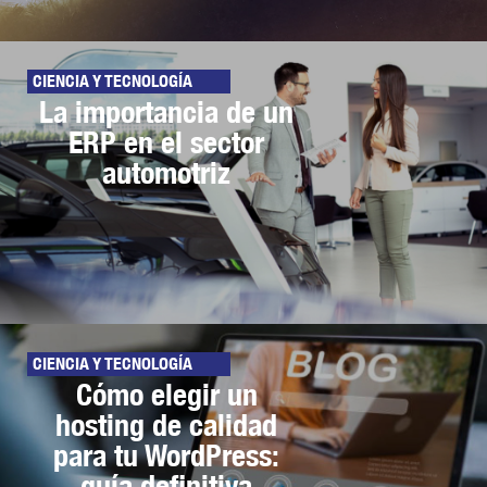
CIENCIA Y TECNOLOGÍA
La importancia de un
ERP en el sector
automotriz
CIENCIA Y TECNOLOGÍA
Cómo elegir un
hosting de calidad
para tu WordPress:
guía definitiva