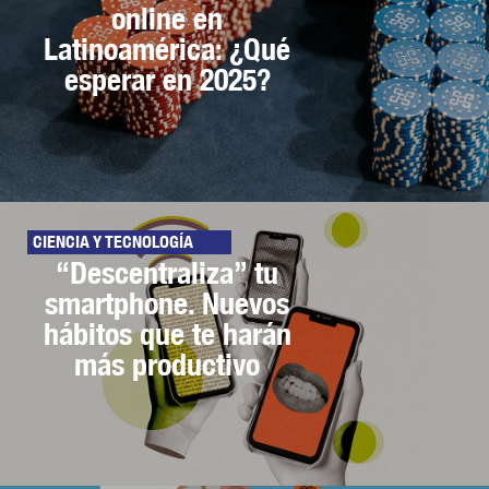
online en
Latinoamérica: ¿Qué
esperar en 2025?
CIENCIA Y TECNOLOGÍA
“Descentraliza” tu
smartphone. Nuevos
hábitos que te harán
más productivo