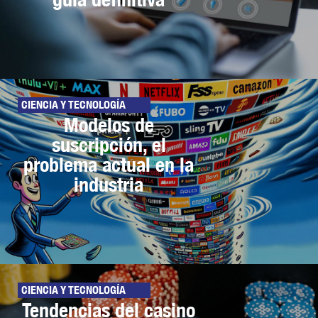
CIENCIA Y TECNOLOGÍA
Modelos de
suscripción, el
problema actual en la
industria
CIENCIA Y TECNOLOGÍA
Tendencias del casino