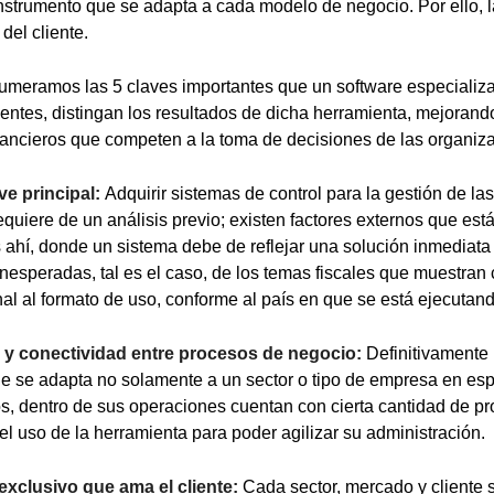
instrumento que se adapta a cada modelo de negocio. Por ello, l
del cliente.
umeramos las 5 claves importantes que un software especializa
ientes, distingan los resultados de dicha herramienta, mejoran
inancieros que competen a la toma de decisiones de las organiz
ave principal:
Adquirir sistemas de control para la gestión de l
quiere de un análisis previo; existen factores externos que est
 ahí, donde un sistema debe de reflejar una solución inmediata
inesperadas, tal es el caso, de los temas fiscales que muestran
nal al formato de uso, conforme al país en que se está ejecutand
ón y conectividad entre procesos de negocio:
Definitivamente
ue se adapta no solamente a un sector o tipo de empresa en es
, dentro de sus operaciones cuentan con cierta cantidad de pr
el uso de la herramienta para poder agilizar su administración.
 exclusivo que ama el cliente:
Cada sector, mercado y cliente 