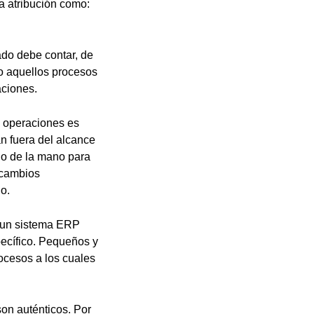
a atribución como:
do debe contar, de
do aquellos procesos
aciones.
as operaciones es
án fuera del alcance
 o de la mano para
 cambios
o.
 un sistema ERP
pecífico. Pequeños y
ocesos a los cuales
son auténticos. Por