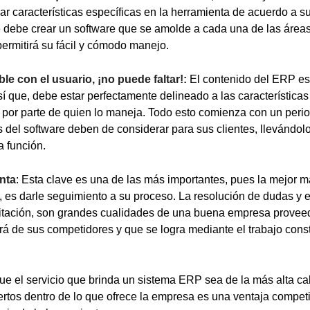
ijar características específicas en la herramienta de acuerdo a s
e debe crear un software que se amolde a cada una de las área
permitirá su fácil y cómodo manejo.
le con el usuario, ¡no puede faltar!:
El contenido del ERP es 
sí que, debe estar perfectamente delineado a las característica
s por parte de quien lo maneja. Todo esto comienza con un peri
 del software deben de considerar para sus clientes, llevándo
 función.
enta
: Esta clave es una de las más importantes, pues la mejor 
te, es darle seguimiento a su proceso. La resolución de dudas y
citación, son grandes cualidades de una buena empresa provee
rá de sus competidores y que se logra mediante el trabajo const
ue el servicio que brinda un sistema ERP sea de la más alta ca
rtos dentro de lo que ofrece la empresa es una ventaja compet