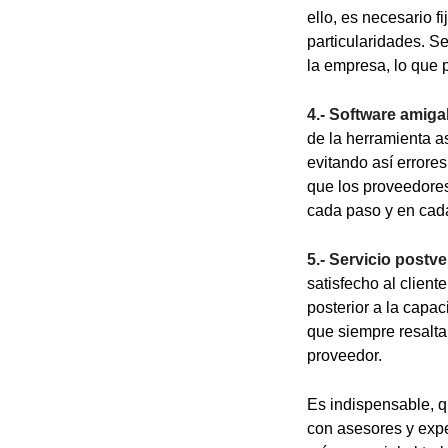
ello, es necesario f
particularidades. S
la empresa, lo que 
4.-
Software amigab
de la herramienta a
evitando así errore
que los proveedores
cada paso y en cada
5.- Servicio postv
satisfecho al clien
posterior a la capa
que siempre resalta
proveedor.
Es indispensable, q
con asesores y expe