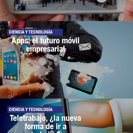
CIENCIA Y TECNOLOGÍA
Apps: el futuro móvil
empresarial
CIENCIA Y TECNOLOGÍA
Teletrabajo, ¿la nueva
forma de ir a