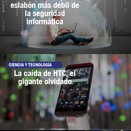
eslabón más débil de
la seguridad
informática
CIENCIA Y TECNOLOGÍA
La caída de HTC, el
gigante olvidado