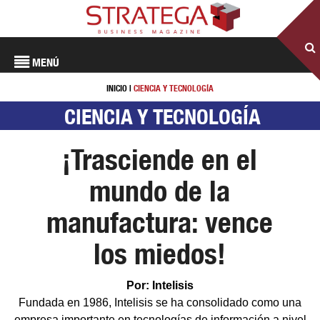
MENÚ
INICIO
|
CIENCIA Y TECNOLOGÍA
CIENCIA Y TECNOLOGÍA
¡Trasciende en el
mundo de la
manufactura: vence
los miedos!
Por: Intelisis
Fundada en 1986, Intelisis se ha consolidado como una
empresa importante en tecnologías de información a nivel