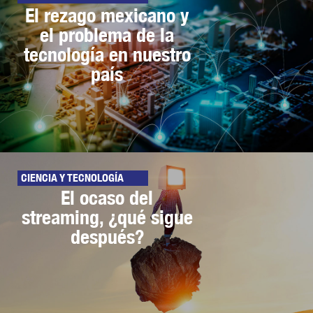
El rezago mexicano y
el problema de la
tecnología en nuestro
país
CIENCIA Y TECNOLOGÍA
El ocaso del
streaming, ¿qué sigue
después?