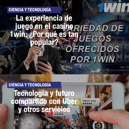
CIENCIA Y TECNOLOGÍA
La experiencia de
juego en el casino
1win: ¿Por qué es tan
popular?
CIENCIA Y TECNOLOGÍA
Tecnología y futuro
compartido con Uber
y otros servicios