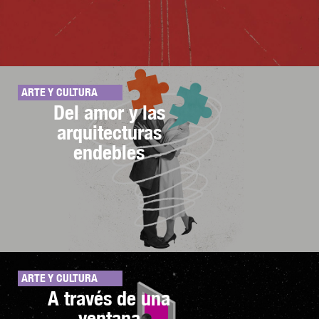
ARTE Y CULTURA
Del amor y las
arquitecturas
endebles
ARTE Y CULTURA
A través de una
ventana