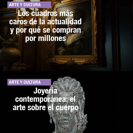
ARTE Y CULTURA
Los cuadros más
caros de la actualidad
y por qué se compran
por millones
ARTE Y CULTURA
Joyería
contemporánea: el
arte sobre el cuerpo