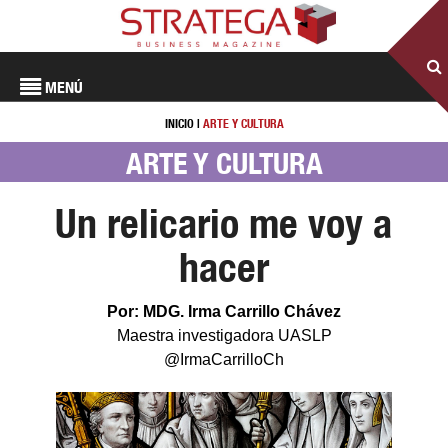
MENÚ
INICIO
|
ARTE Y CULTURA
ARTE Y CULTURA
Un relicario me voy a
hacer
Por: MDG. Irma Carrillo Chávez
Maestra investigadora UASLP
@IrmaCarrilloCh