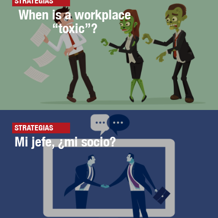
STRATEGIAS
When is a workplace
“toxic”?
STRATEGIAS
Mi jefe, ¿mi socio?