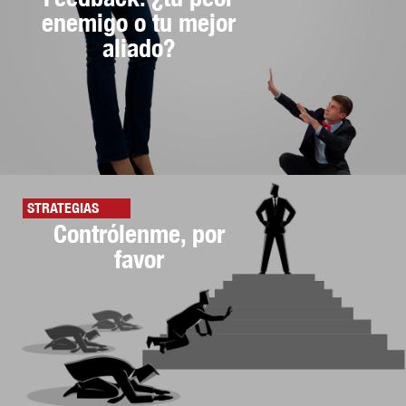
enemigo o tu mejor
aliado?
STRATEGIAS
Contrólenme, por
favor