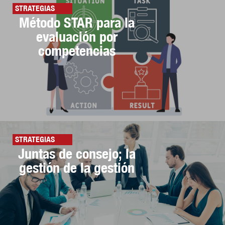
STRATEGIAS
Método STAR para la
evaluación por
competencias
STRATEGIAS
Juntas de consejo; la
gestión de la gestión