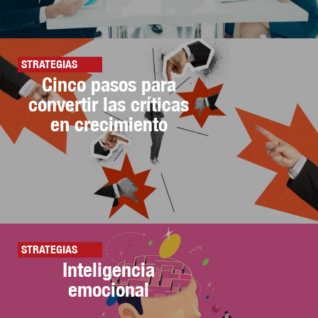
STRATEGIAS
Cinco pasos para
convertir las críticas
en crecimiento
STRATEGIAS
Inteligencia
emocional