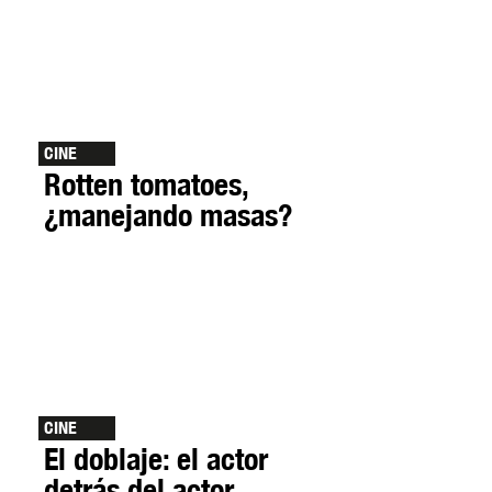
CINE
Rotten tomatoes,
¿manejando masas?
CINE
El doblaje: el actor
detrás del actor