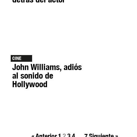
CINE
John Williams, adiós
al sonido de
Hollywood
« Anterior
1
2
3
4
…
7
Siguiente »