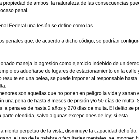
a propiedad de ambos; la naturaleza de las consecuencias pue
oceso penal.
nal Federal una lesión se define como las
os penales que, de acuerdo a dicho código, se podrían configur
ionado maneja la agresión como ejercicio indebido de un derec
jemplo es adueñarse de lugares de estacionamiento en la calle 
o resulte en una pelea, se puede imponer al responsable hasta 
ta.
menores son aquellas que no ponen en peligro la vida y sanan
án una pena de hasta 8 meses de prisión y/o 50 días de multa. S
 la pena es de hasta 2 años y 270 días de multa. El delito se p
 parte ofendida, salvo algunas excepciones de ley; si esta
onamiento perpetuo de la vista, disminuye la capacidad del oído,
rgano, el uso de la palabra o facultades mentales, se imponen 