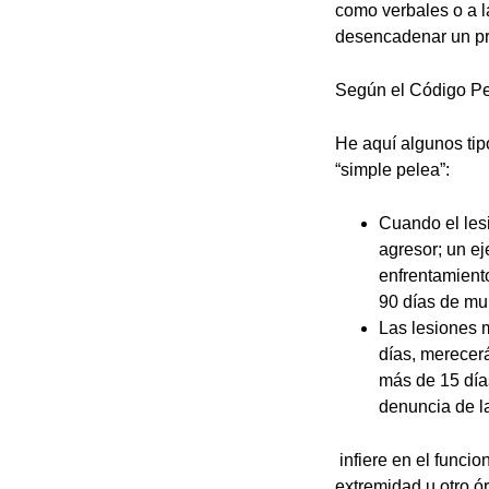
como verbales o a l
desencadenar un pr
Según el Código Pe
He aquí algunos tip
“simple pelea”:
Cuando el les
agresor; un e
enfrentamient
90 días de mul
Las lesiones 
días, merecer
más de 15 días
denuncia de la
infiere en el funci
extremidad u otro ó