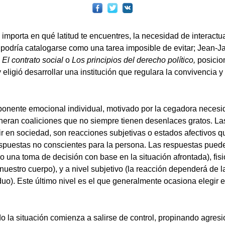
 importa en qué latitud te encuentres, la necesidad de interactu
a podría catalogarse como una tarea imposible de evitar; Jean
a
El contrato social
o
Los principios del derecho político,
posicio
 y eligió desarrollar una institución que regulara la convivencia 
mponente emocional individual, motivado por la cegadora necesi
neran coaliciones que no siempre tienen desenlaces gratos. L
ir en sociedad, son reacciones subjetivas o estados afectivos 
puestas no conscientes para la persona. Las respuestas puede
o una toma de decisión con base en la situación afrontada), fis
nuestro cuerpo), y a nivel subjetivo (la reacción dependerá de 
duo). Este último nivel es el que generalmente ocasiona elegir en
 la situación comienza a salirse de control, propinando agresio