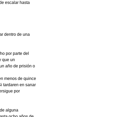
de escalar hasta
ar dentro de una
ho por parte del
y que un
un año de prisión o
 en menos de quince
i tardaren en sanar
ersigue por
 de alguna
hasta ocho años de