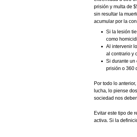
prisión y multa de $
sin resultar la mue
acumular por la cons
Si la lesión t
como homicidi
Al intervenir 
al contrario y
Si durante un
prisión o 360 
Por todo lo anterior
lucha, lo piense do
sociedad nos debem
Evitar este tipo de 
activa. Si la definic