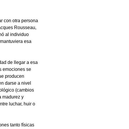
ar con otra persona
-Jacques Rousseau,
nó al individuo
y mantuviera esa
dad de llegar a esa
as emociones se
que producen
n darse a nivel
iológico (cambios
la madurez y
tre luchar, huir o
nes tanto físicas