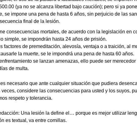
500.00 (ya no se alcanza libertad bajo caución); pero si ya pone 
rte, se impone una pena de hasta 6 años, sin perjuicio de las s
ecuencia final de la lesión.
iene consecuencias mortales, de acuerdo con la legislación en c
o simple, se impondrán hasta 24 años de prisión.
los factores de premeditación, alevosía, ventaja o a traición, al
 causarle la muerte, se le impondrá una pena de hasta 60 años.
 enfrentamiento se lanzan amenazas, ello puede ser merecedor
días de multa.
, es necesario que ante cualquier situación que pudiera desenca
s veces, considere las consecuencias para usted y los suyos, pue
os respeto y tolerancia.
redacción: Una lesión la define el… porque es mejor utilizar len
ión es textual, va entre comillas.